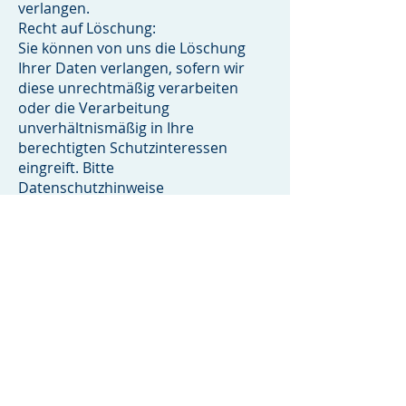
verlangen.
Recht auf Löschung:
Sie können von uns die Löschung
Ihrer Daten verlangen, sofern wir
diese unrechtmäßig verarbeiten
oder die Verarbeitung
unverhältnismäßig in Ihre
berechtigten Schutzinteressen
eingreift. Bitte
Datenschutzhinweise
beachten Sie, dass es Gründe geben
kann, die einer sofortigen Löschung
entgegenstehen, z.B. im Fall von
gesetzlich geregelten
Aufbewahrungspflichten.
Unabhängig von der Wahrnehmung
Ihres Rechts auf Löschung, werden
wir Ihre Daten umgehend und
vollständig löschen, soweit keine
diesbezügliche rechtsgeschäftliche